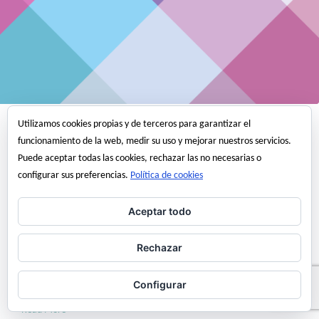
Utilizamos cookies propias y de terceros para garantizar el
Varios
funcionamiento de la web, medir su uso y mejorar nuestros servicios.
En Arquitectura todo el mundo
Puede aceptar todas las cookies, rechazar las no necesarias o
configurar sus preferencias.
Política de cookies
opina
Aceptar todo
Cuantas veces hemos oído a alguien recomendarnos tal o cual
medicamento para no se que porque a el o ella le fue muy bien, todos
Rechazar
hemos sido médicos en algún momento de nuestras vidas. Pues en la
construcción pasa mas o menos lo mismo. «Pues en ese solar van a
Configurar
construir 32 viviendas pero no…
Read More