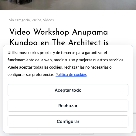
Sin categoría
,
Varios
,
Videos
Video Workshop Anupama
Kundoo en The Architect is
Present
Utilizamos cookies propias y de terceros para garantizar el
funcionamiento de la web, medir su uso y mejorar nuestros servicios.
Puede aceptar todas las cookies, rechazar las no necesarias o
Video del Workshop de Anuoama Kundoo en The Architect is Present.
configurar sus preferencias.
Política de cookies
[vc_video link=»http://vimeo.com/93234416″ ratio=»16-9″]
Aceptar todo
7 mayo, 2014
angel martinez
Rechazar
Configurar
anupama kundoo
the architect is present
video