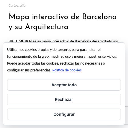
Cartografía
Mapa interactivo de Barcelona
y su Arquitectura
BIG TIME BCN es un mapa interactivo de Barcelona desarrollado por
300.000 Km/s, navegando por el cual, podemos conocer la edad de
Utilizamos cookies propias y de terceros para garantizar el
las parcelas urbanas y el patrimonio arquitectónico de la ciudad. Esta
funcionamiento de la web, medir su uso y mejorar nuestros servicios.
cartografía dinámica ofrece una visión de más de 2.000 años de
Puede aceptar todas las cookies, rechazar las no necesarias o
historia, cerca de 70.000 parcelas y 3.000 monumentos protegidos.
configurar sus preferencias.
Política de cookies
enlace >>>…
Aceptar todo
Read More
Rechazar
23 abril, 2014
angel martinez
Configurar