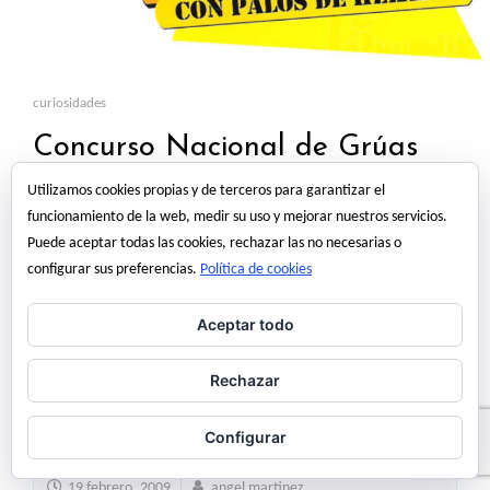
curiosidades
Concurso Nacional de Grúas
con palos de helado
Utilizamos cookies propias y de terceros para garantizar el
funcionamiento de la web, medir su uso y mejorar nuestros servicios.
La Delegación de Estudiantes de la Escuela Politécnica Superior de la
Puede aceptar todas las cookies, rechazar las no necesarias o
Universidad Carlos III de Madrid ha convocado un concurso de
configurar sus preferencias.
Política de cookies
ámbito nacional sobre el diseño y construcción de maquetas de
grúas. El Concurso se divide en dos categorías Resistencia
Aceptar todo
Funcionalidad y estética La inscripción al concurso tiene una cuantía
de 40€ por grupo para…
Rechazar
Read More
Configurar
19 febrero, 2009
angel martinez