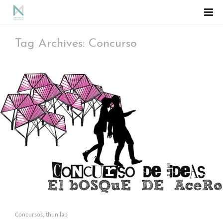
Tag Archives: Concurso
Concursos
,
thun lab