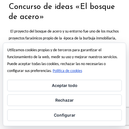
Concurso de ideas «El bosque
de acero»
El proyecto del bosque de acero y su entorno fue uno de los muchos
proyectos faraónicos propio de la época de la burbuja inmobiliaria,
que sembraron nuestras ciudades de “iconos arquitectónicos” que,
Utilizamos cookies propias y de terceros para garantizar el
en muchas ocasiones se construyeron sin pensar cual sería su función
funcionamiento de la web, medir su uso y mejorar nuestros servicios.
futura, o si realmente era necesario o no construirlos. El proyecto…
Puede aceptar todas las cookies, rechazar las no necesarias o
Read More
configurar sus preferencias.
Política de cookies
Aceptar todo
19 marzo, 2013
angel martinez
Rechazar
Configurar
bosque de acero
Concurso
cuenca
ideas
moneo