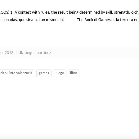
S) 1. A contest with rules, the result being determined by skill, strength, o ch
lacionadas, que sirven a un mismo fin. The Book of Games es la tercera entreg
ro, 2013
angel martinez
stian Pinto Valenzuela
games
Juego
libro