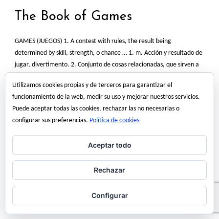
The Book of Games
GAMES (JUEGOS) 1. A contest with rules, the result being
determined by skill, strength, o chance … 1. m. Acción y resultado de
jugar, divertimento. 2. Conjunto de cosas relacionadas, que sirven a
un mismo fin. The Book of Games es la tercera entrega de una
Utilizamos cookies propias y de terceros para garantizar el
serie de libros editados por Cristian Pinto Valenzuela….
funcionamiento de la web, medir su uso y mejorar nuestros servicios.
Read More
Puede aceptar todas las cookies, rechazar las no necesarias o
configurar sus preferencias.
Política de cookies
4 enero, 2013
angel martinez
Aceptar todo
Rechazar
book
Cristian Pinto Valenzuela
games
Juego
libro
Configurar