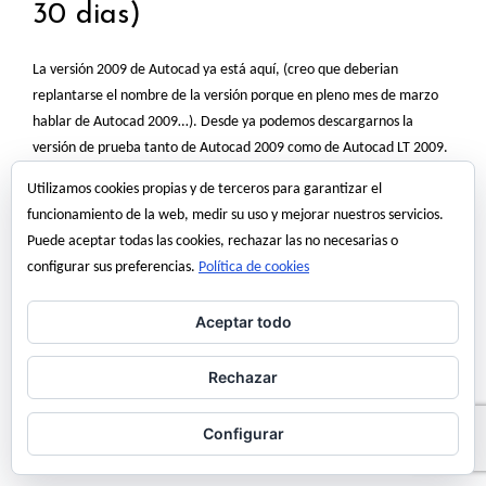
30 dias)
La versión 2009 de Autocad ya está aquí, (creo que deberian
replantarse el nombre de la versión porque en pleno mes de marzo
hablar de Autocad 2009…). Desde ya podemos descargarnos la
versión de prueba tanto de Autocad 2009 como de Autocad LT 2009.
Por lo que podemos ver en este enlace y en este…
Utilizamos cookies propias y de terceros para garantizar el
Read More
funcionamiento de la web, medir su uso y mejorar nuestros servicios.
Puede aceptar todas las cookies, rechazar las no necesarias o
configurar sus preferencias.
Política de cookies
25 marzo, 2008
angel martinez
Aceptar todo
Rechazar
2009
30 Dias
autocad
AutoCAD 2009
Autocad Gratis
Configurar
Autocad Lt
Autodesk
Autodesk Autocad