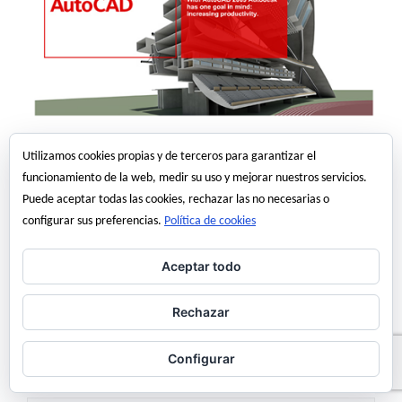
La versión 2009 de Autocad ya está aquí, (creo que deberian
Utilizamos cookies propias y de terceros para garantizar el
replantarse el nombre de la versión porque en pleno mes de marzo
funcionamiento de la web, medir su uso y mejorar nuestros servicios.
hablar de Autocad 2009…). Desde ya podemos descargarnos la
Puede aceptar todas las cookies, rechazar las no necesarias o
versión de prueba tanto de Autocad 2009 como de Autocad LT 2009.
configurar sus preferencias.
Política de cookies
Por lo que podemos ver en
este enlace
y
en este otro
, los cambios en
este Autocad son enormes.
Aceptar todo
Folleto
AutoCAD 2009
Rechazar
Puedes descargarlo desde la página de
Autodesk
Fuente>
Between the Lines
Configurar