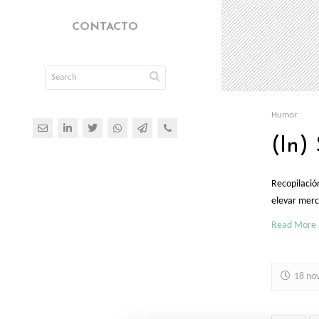
CONTACTO
Humor
(In)
Recopilació
elevar merc
Read More
18 no