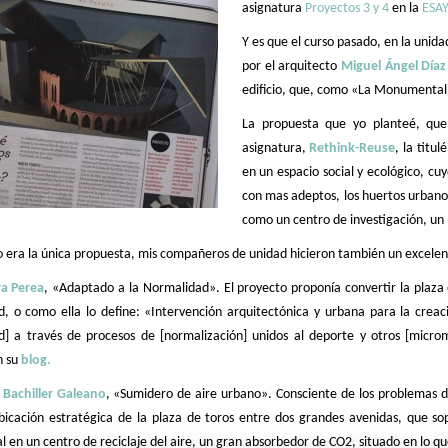
asignatura
Proyectos 3 y 4
en la
ESA
Y es que el curso pasado, en la unida
por el arquitecto
Miguel Ángel Día
edificio, que, como «La Monumental»,
La propuesta que yo planteé, que
asignatura,
Rethink-Reuse
, la titu
en un espacio social y ecológico, cuy
con mas adeptos, los huertos urbanos
como un centro de investigación, un
o era la única propuesta, mis compañeros de unidad hicieron también un excelen
ra Perea
, «Adaptado a la Normalidad». El proyecto proponía convertir la plaz
d, o como ella lo define: «Intervención arquitectónica y urbana para la creac
d] a través de procesos de [normalización] unidos al deporte y otros [micro
n su
blog.
 Bachiller Galeano
, «Sumidero de aire urbano». Consciente de los problemas d
bicación estratégica de la plaza de toros entre dos grandes avenidas, que so
en un centro de reciclaje del aire, un gran absorbedor de CO2, situado en lo qu