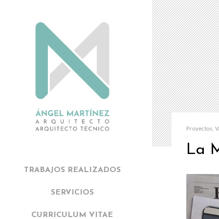
Proyectos
,
V
La M
TRABAJOS REALIZADOS
SERVICIOS
CURRICULUM VITAE