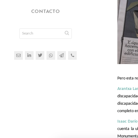
CONTACTO
Pero esta n
Arantxa La
discapacida
discapacida
completo e
Isaac Darío
cuenta la u
Monumental 