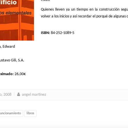
Quienes lleven ya un tiempo en la construcción s
volver a los inicios y así recordar el porqué de alguna
ISBN:
84-252-1089-5
n, Edward
stavo Gili, S.A.
oximado:
26,00€
io, 2008
angel martinez
funcionamiento
libros