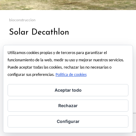
bioconstruccion
Solar Decathlon
Hoy 15 de Octubre es el «blog action day», el día elegido para unirse
Utilizamos cookies propias y de terceros para garantizar el
todos los bloggers en torno a un tema común. En su primera edición
funcionamiento de la web, medir su uso y mejorar nuestros servicios.
está dedicado al medio ambiente, asi que como este es un blog de
Puede aceptar todas las cookies, rechazar las no necesarias o
Arquitectura además de otras cosas, unimos ambos temas y
configurar sus preferencias.
Política de cookies
hablamos del Solar Decathlon. El SOLAR…
Read More
Aceptar todo
Rechazar
15 octubre, 2007
angel martinez
Configurar