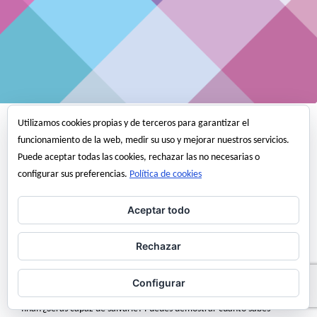
Utilizamos cookies propias y de terceros para garantizar el
Entretenimiento
funcionamiento de la web, medir su uso y mejorar nuestros servicios.
Demuestra cuanto sabes de
Puede aceptar todas las cookies, rechazar las no necesarias o
configurar sus preferencias.
Política de cookies
estructuras de nudos
articulados
Aceptar todo
¿Cuantas barras eres capaz de quitar sin que el niño caiga al agua?
Rechazar
En las estructuras hiperestáticas siguientes, selecciona con tu ratón
las barras que crees que sobran. ¡¡¡Pero cuidado!!! no quites
Configurar
demasiadas o el pobre niño se ahogará. ¿Serás capaz de llegar al
final?¿Serás capaz de salvarle? Puedes demostrar cuanto sabes