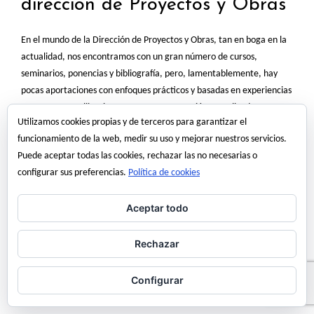
dirección de Proyectos y Obras
En el mundo de la Dirección de Proyectos y Obras, tan en boga en la
actualidad, nos encontramos con un gran número de cursos,
seminarios, ponencias y bibliografía, pero, lamentablemente, hay
pocas aportaciones con enfoques prácticos y basadas en experiencias
concretas. Este libro intenta ser una aportación actualizada y
Utilizamos cookies propias y de terceros para garantizar el
amigable para los profesionales que estén…
funcionamiento de la web, medir su uso y mejorar nuestros servicios.
Read More
Puede aceptar todas las cookies, rechazar las no necesarias o
configurar sus preferencias.
Política de cookies
18 julio, 2008
angel martinez
Aceptar todo
Rechazar
eficiencia
libros
manual
obras
Proyectos
Configurar