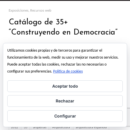
Exposiciones
,
Recursos web
Catálogo de 35+
“Construyendo en Democracia”
Catálogo en pdf de la exposición 1975-2010 Arquitectura Española.
Utilizamos cookies propias y de terceros para garantizar el
35+ “Construyendo en Democracia” celebrada en la Sala de
funcionamiento de la web, medir su uso y mejorar nuestros servicios.
Exposiciones Zuazo. Arquería de los Nuevos Ministerios entre enero y
Puede aceptar todas las cookies, rechazar las no necesarias o
abril de 2012. descarga >>> catálogo pdf [128MB] via >>>
configurar sus preferencias.
Política de cookies
tectónicablog
Aceptar todo
11 abril, 2012
angel martinez
Rechazar
Configurar
2012
35
arquerias
Arquitectura
arquitectura española