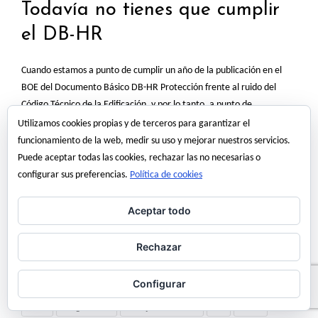
Todavía no tienes que cumplir
el DB-HR
Cuando estamos a punto de cumplir un año de la publicación en el
BOE del Documento Básico DB-HR Protección frente al ruido del
Código Técnico de la Edificación, y por lo tanto, a punto de
desaparecer definitivamente la NBE-CA-88, el Gobierno da marcha
Utilizamos cookies propias y de terceros para garantizar el
atrás y, mediante un Real Decreto aprobado por el Consejo de
funcionamiento de la web, medir su uso y mejorar nuestros servicios.
Ministros…
Puede aceptar todas las cookies, rechazar las no necesarias o
configurar sus preferencias.
Política de cookies
Read More
Aceptar todo
18 octubre, 2008
angel martinez
Rechazar
Configurar
CA-88
codigo tecnico
Consejo de Ministros
CTE
DB-HR