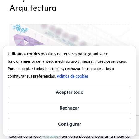
Arquitectura
Utilizamos cookies propias y de terceros para garantizar el
funcionamiento de la web, medir su uso y mejorar nuestros servicios.
Puede aceptar todas las cookies, rechazar las no necesarias o
configurar sus preferencias.
Política de cookies
Aceptar todo
Rechazar
Aunque hace un tiempo que lo publicamos en la web de
Things
undone lab,
todavía no había publicado por aquí mi proyecto fin de
Configurar
carrera de arquitectura, lo hago ahora aprovechando la nueva
sección de la web «
trabajos
» donde se puede encontrar, a modo de