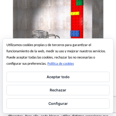
Utilizamos cookies propias y de terceros para garantizar el
funcionamiento de la web, medir su uso y mejorar nuestros servicios.
Puede aceptar todas las cookies, rechazar las no necesarias o
configurar sus preferencias.
Política de cookies
Aceptar todo
La empresa italiana
Scirocco
ha presentado un nuevo, colorido y
decorativo modelo de radiador diseñado por el arquitecto Marco
Baxadonne y que está basado en ¡¡¡piezas de Lego!!!!.
Rechazar
Estos radiadores, que tienen una gran eficiencia, están formados por
Configurar
piezas de aluminio que, como los bloques de Lego, se pueden
conectar entre si para conseguir una gran cantidad de modelos