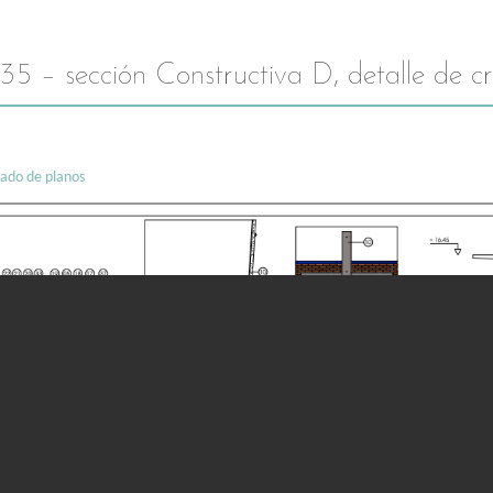
35 – sección Constructiva D, detalle de c
stado de planos