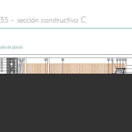
33 – sección constructiva C
stado de planos